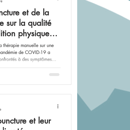
re
ncture et de la
oude rééducation
 sur la qualité
dition physique
dométriose
 post-Covid-19
la thérapie manuelle sur une
 pandémie de COVID-19 a
confrontés à des symptômes
ippe
Homéopathie
e terme de COVID long,
té physique et mentale. Cette
e à évaluer les effets
e (OMT) et de l’acupuncture
dition physique de patients
on (N=16
e
uncture et leur