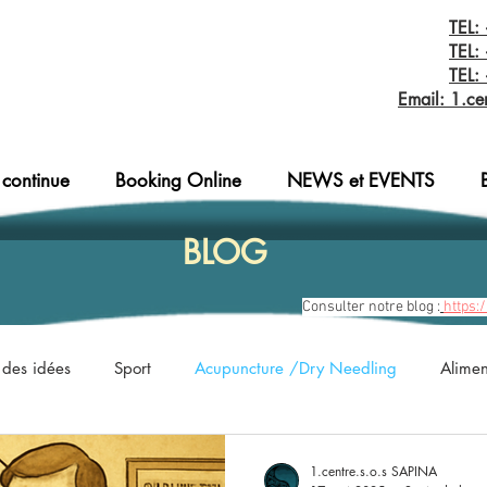
TEL:
TEL:
TEL:
Email: 1.ce
 continue
Booking Online
NEWS et EVENTS
BLOG
Consulter notre blog :
https:
 des idées
Sport
Acupuncture /Dry Needling
Aliment
Cancer
Candidose
Cardiovasculaire
Compressio
1.centre.s.o.s SAPINA