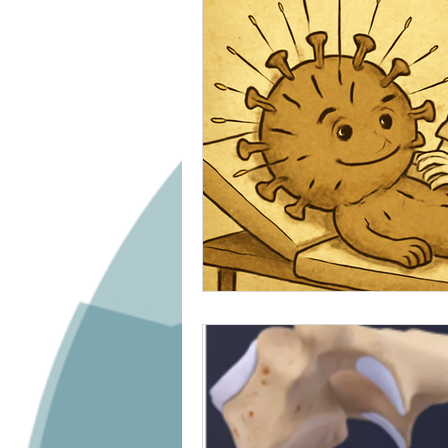
Commotion cérebrale
Consc
Epaule rééducation
Dents/ 
Épigénétique
Etiomédecine/ 