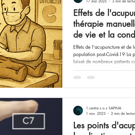
17 mai 2025
3 min de lectu
Effets de l'acupu
ience
Constellation Familiale
Covid-19 information
C
thérapie manuelle
de vie et la con
ATM
Diabète
Douleur
Dyslexie
Emotion
En
d'une population
Effets de l'acupuncture et de 
population post-Covid-19 La
laissé de nombreux patients 
Étiothérapie
Fascias
Fibromyalgie
Glucose
Gr
persistants, regroupés sous l
affectant durablement leur san
étude randomisée contrôlée vis
combinés de thérapie manuell
sur la qualité de vie et la con
post-COVID-19. Un échantill
1.centre.s.o.s SAPINA
1 nov. 2023
2 min de lectur
Les points d'acup