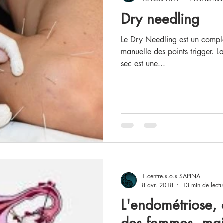
Dry needling
Le Dry Needling est un complément efficace de la thérapie
manuelle des points trigger. L
sec est une...
1.centre.s.o.s SAPINA
8 avr. 2018
13 min de lectu
L'endométriose, c
des femmes, mais