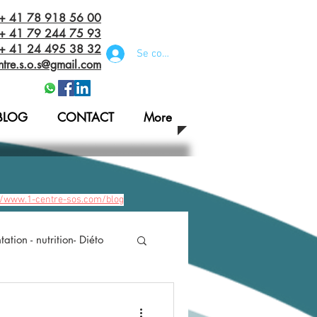
 + 41 78 918 56 00
+ 41 79 244 75 93
 + 41 24 495 38 32‬
Se connecter
ntre.s.o.s@gmail.com
BLOG
CONTACT
More
//www.1-centre-sos.com/blog
ation - nutrition- Diéto
n bandage/habit