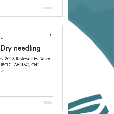
ure
 Dry needling
ewed by Debra
, IBCLC, AHN-BC, CHT
et...