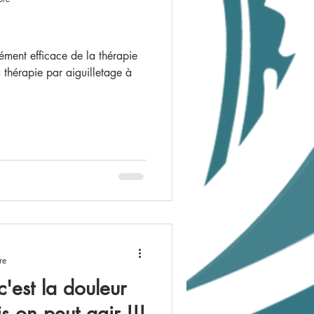
a thérapie par aiguilletage à
re
'est la douleur
 on peut agir !!!