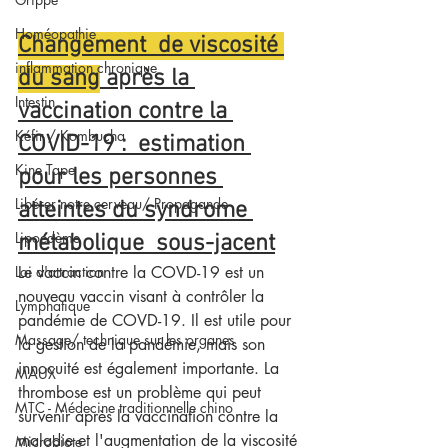
Homéopathie
Changement  de viscosité 
inflammation chronique
du sang
 après la 
Intestin
vaccination contre la 
Kéfir / Kombucha
COVID-19 :  estimation 
Kine Tape
pour les personnes 
Libérer notre cerveau/ Propagande
atteintes du syndrome 
Lipoedème
métabolique  sous-jacent
Loi d'attraction
Le vaccin contre la COVD-19 est un 
nouveau vaccin visant à contrôler la 
Lymphatique
pandémie de COVD-19. Il est utile pour 
Massage/ technique sur les organes
la gestion de la pandémie, mais son 
innocuité est également importante. La 
MAUX
thrombose est un problème qui peut 
MTC - Médecine traditionnelle chino
survenir après la vaccination contre la 
maladie et l'augmentation de la viscosité 
Microbiote