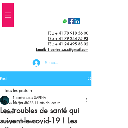
TEL: + 41 78 918 56 00
TEL:
+ 41 79 244 75 93
TEL: + 41 24 495 38 32‬
Email: 1.centre.s.o.s@gmail.com
Se connecter
Post
Tous les posts
1.centre.s.o.s SAPINA
Tous les posts
18 févr. 2022
11 min de lecture
Les troubles de santé qui
Santé
suivent le covid-19 ! Les
Evolution des idées