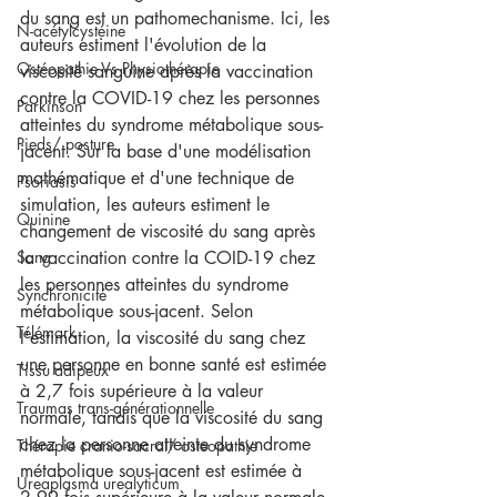
du sang est un pathomechanisme. Ici, les 
N-acétylcystéine
auteurs estiment l'évolution de la 
Ostéopathie Vs Physiothérapie
viscosité sanguine après la vaccination 
contre la COVID-19 chez les personnes 
Parkinson
atteintes du syndrome métabolique sous-
Pieds/ posture
jacent. Sur la base d'une modélisation 
mathématique et d'une technique de 
Psoriasis
simulation, les auteurs estiment le 
Quinine
changement de viscosité du sang après 
Sang
la vaccination contre la COID-19 chez 
les personnes atteintes du syndrome 
Synchronicité
métabolique sous-jacent. Selon 
Télémark
l'estimation, la viscosité du sang chez 
une personne en bonne santé est estimée 
Tissu adipeux
à 2,7 fois supérieure à la valeur 
Traumas trans-générationnelle
normale, tandis que la viscosité du sang 
chez la personne atteinte du syndrome 
Thérapie cranio-sacral/ osteopathie
métabolique sous-jacent est estimée à 
Ureaplasma urealyticum