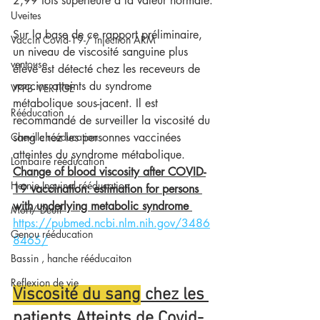
2,99 fois supérieure à la valeur normale.
Uveites
Sur la base de ce rapport préliminaire, 
Vaccin Covid-19-/ injection ARM
un niveau de viscosité sanguine plus 
ventouse
élevé est détecté chez les receveurs de 
vaccins atteints du syndrome 
VPPB- VERTIGE
métabolique sous-jacent. Il est 
Rééducation
recommandé de surveiller la viscosité du 
Cheville rééducation
sang chez les personnes vaccinées 
atteintes du syndrome métabolique.
Lombaire rééducation
Change of blood viscosity after COVID-
Hernie Inguinal rééducation
19 vaccination: estimation for persons 
with underlying metabolic syndrome 
Mort/ Deuil
https://pubmed.ncbi.nlm.nih.gov/3486
Genou rééducation
8465/
Bassin , hanche rééducaiton
Reflexion de vie
Viscosité du sang
 chez les 
patients Atteints de Covid-