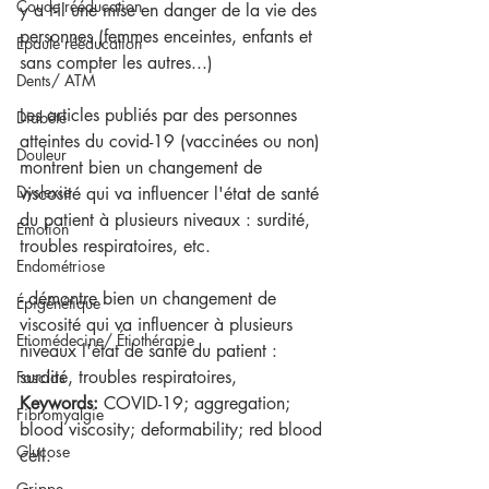
Coude rééducation
y a t-il une mise en danger de la vie des 
personnes (femmes enceintes, enfants et 
Epaule rééducation
sans compter les autres...)
Dents/ ATM
Les articles publiés par des personnes 
Diabète
atteintes du covid-19 (vaccinées ou non) 
Douleur
montrent bien un changement de 
Dyslexie
viscosité qui va influencer l'état de santé 
du patient à plusieurs niveaux : surdité, 
Emotion
troubles respiratoires, etc. 
Endométriose
- démontre bien un changement de 
Épigénétique
viscosité qui va influencer à plusieurs 
Etiomédecine/ Étiothérapie
niveaux l'état de santé du patient : 
surdité, troubles respiratoires,
Fascias
Keywords: 
COVID-19; aggregation; 
Fibromyalgie
blood viscosity; deformability; red blood 
Glucose
cell.   
Grippe