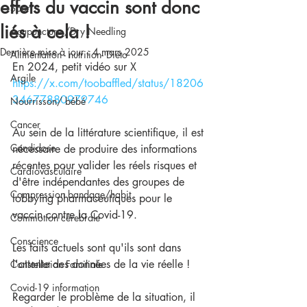
effets du vaccin sont donc
Sport
liés à cela !
Acupuncture /Dry Needling
Dernière mise à jour :
4 mars 2025
Alimentation - nutrition- Diéto
En 2024, petit vidéo sur X
Argile
https://x.com/toobaffled/status/18206
34677880979746
Nourrisson/ bébé
Cancer
Au sein de la littérature scientifique, il est 
Candidose
nécessaire de produire des informations 
récentes pour valider les réels risques et 
Cardiovasculaire
d'être indépendantes des groupes de 
Compression bandage/habit
lobbying pharmaceutiques pour le 
vaccin contre la Covid-19.
Commotion cérebrale
Conscience
Les faits actuels sont qu'ils sont dans 
l'attente des données de la vie réelle !
Constellation Familiale
Covid-19 information
Regarder le problème de la situation, il 