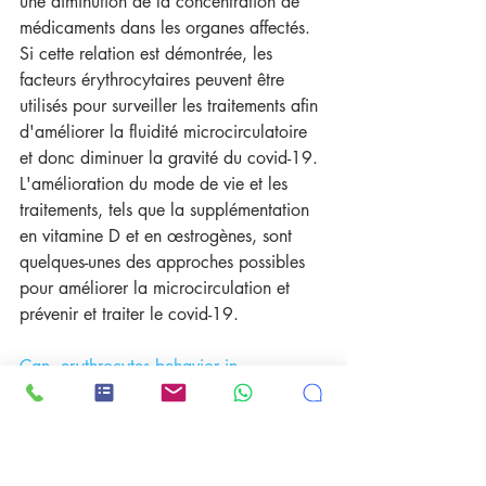
une diminution de la concentration de 
médicaments dans les organes affectés. 
Si cette relation est démontrée, les 
facteurs érythrocytaires peuvent être 
utilisés pour surveiller les traitements afin 
d'améliorer la fluidité microcirculatoire 
et donc diminuer la gravité du covid-19. 
L'amélioration du mode de vie et les 
traitements, tels que la supplémentation 
en vitamine D et en œstrogènes, sont 
quelques-unes des approches possibles 
pour améliorer la microcirculation et 
prévenir et traiter le covid-19.
Can  erythrocytes behavior in 
microcirculation help the understanding 
the  physiopathology and improve 
prevention and treatment for covid-19?    