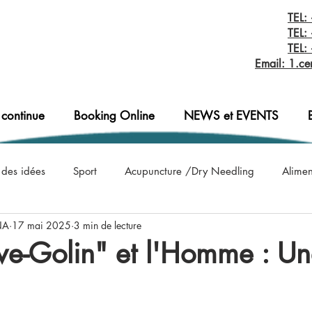
TEL:
TEL:
TEL:
Email: 1.ce
 continue
Booking Online
NEWS et EVENTS
 des idées
Sport
Acupuncture /Dry Needling
Aliment
INA
17 mai 2025
3 min de lecture
Cancer
Candidose
Cardiovasculaire
Compressio
e-Golin" et l'Homme : Un
ience
Constellation Familiale
Covid-19 information
C