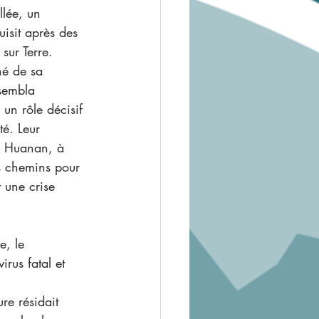
llée, un 
dométriose
isit après des 
sur Terre. 
é de sa 
ippe
Homéopathie
sembla 
un rôle décisif 
té. Leur 
e Huanan, à 
s chemins pour 
 une crise 
e, le 
rus fatal et 
re résidait 