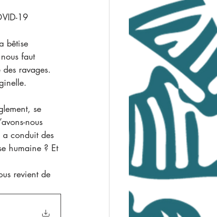
COVID-19 
a bêtise 
nous faut 
e des ravages. 
ginelle.
glement, se 
N’avons-nous 
n a conduit des 
ise humaine ? Et 
ous revient de 