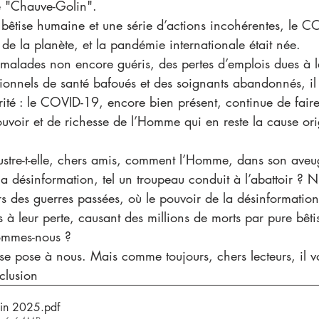
le "Chauve-Golin".
 bêtise humaine et une série d’actions incohérentes, le 
de la planète, et la pandémie internationale était née.
malades non encore guéris, des pertes d’emplois dues à l
ionnels de santé bafoués et des soignants abandonnés, il 
érité : le COVID-19, encore bien présent, continue de fair
pouvoir et de richesse de l’Homme qui en reste la cause ori
llustre-t-elle, chers amis, comment l’Homme, dans son aveu
la désinformation, tel un troupeau conduit à l’abattoir ? 
rs des guerres passées, où le pouvoir de la désinformatio
à leur perte, causant des millions de morts par pure bêt
sommes-nous ?
 se pose à nous. Mais comme toujours, chers lecteurs, il v
nclusion
in 2025
.pdf