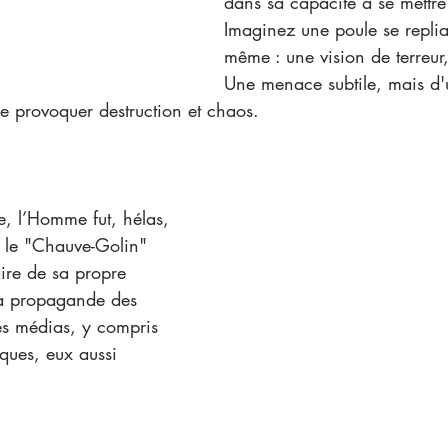
dans sa capacité à se mettre
Imaginez une poule se replian
même : une vision de terreur,
Une menace subtile, mais d
e provoquer destruction et chaos.
re, l’Homme fut, hélas, 
t le "Chauve-Golin" 
ire de sa propre 
la propagande des 
es médias, y compris 
iques, eux aussi 