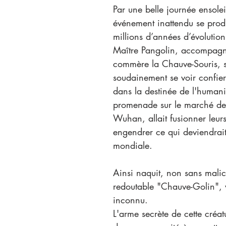
Par une belle journée ensolei
ATM
Diabète
Douleur
Dyslexie
Emotion
En
événement inattendu se produ
millions d’années d’évolution 
Maître Pangolin, accompagn
Étiothérapie
Fascias
Fibromyalgie
Glucose
Gr
commère la Chauve-Souris, 
soudainement se voir confier 
dans la destinée de l'humani
promenade sur le marché d
Wuhan, allait fusionner leur
engendrer ce qui deviendrait
mondiale.
Ainsi naquit, non sans malic
redoutable "Chauve-Golin", vi
inconnu.
L'arme secrète de cette créatu