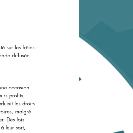
é sur les frêles 
nde diffusée 
 une occasion 
urs profits, 
uisit les droits 
toires, malgré 
r. Des lois 
à leur sort, 