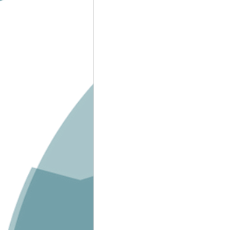
Epaule rééducation
Dents/ 
Épigénétique
Etiomédecine/ 