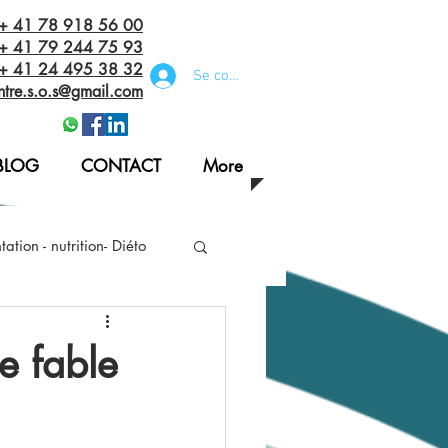
 + 41 78 918 56 00
+ 41 79 244 75 93
 + 41 24 495 38 32‬
Se connecter
ntre.s.o.s@gmail.com
BLOG
CONTACT
More
ation - nutrition- Diéto
n bandage/habit
e fable
oude rééducation