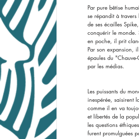
Par pure bêtise huma
se répandit à travers
de ses écailles Spike, 
conquérir le monde. 
en poche, il prit clan
Par son expansion, il
épaules du "Chauve-G
par les médias.
Les puissants du mon
inespérée, saisirent l
comme il en va toujou
et libertés de la pop
les questions éthiqu
furent promulguées po