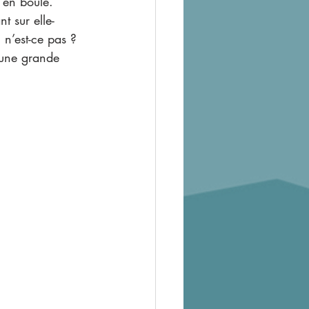
 en boule. 
t sur elle-
 n’est-ce pas ? 
'une grande 