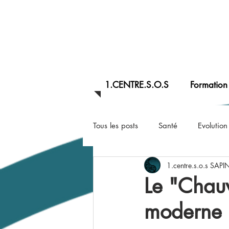
1.CENTRE.S.O.S
Formation
Tous les posts
Santé
Evolution
1.centre.s.o.s SAP
Argile
Nourrisson/ bébé
Le "Chauv
moderne
Commotion cérebrale
Consc