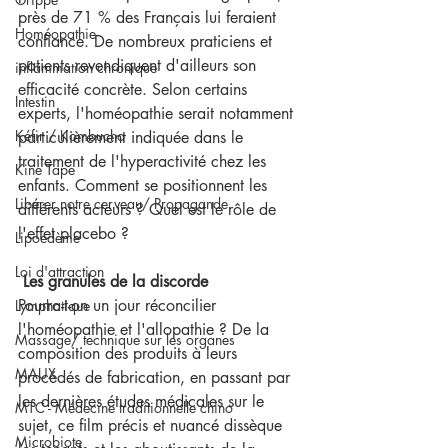
près de 71 % des Français lui feraient 
Homéopathie
confiance. De nombreux praticiens et 
patients revendiquent d'ailleurs son 
inflammation chronique
efficacité concrète. Selon certains 
Intestin
experts, l'homéopathie serait notamment 
Kéfir / Kombucha
particulièrement indiquée dans le 
traitement de l'hyperactivité chez les 
Kine Tape
enfants. Comment se positionnent les 
Libérer notre cerveau/ Propagande
différents acteurs ? Quel est le rôle de 
l'effet placebo ?
Lipoedème
Loi d'attraction
Les granules de la discorde
Pourra-t-on un jour réconcilier 
Lymphatique
l'homéopathie et l'allopathie ? De la 
Massage/ technique sur les organes
composition des produits à leurs 
MAUX
procédés de fabrication, en passant par 
les dernières études médicales sur le 
MTC - Médecine traditionnelle chino
sujet, ce film précis et nuancé dissèque 
Microbiote