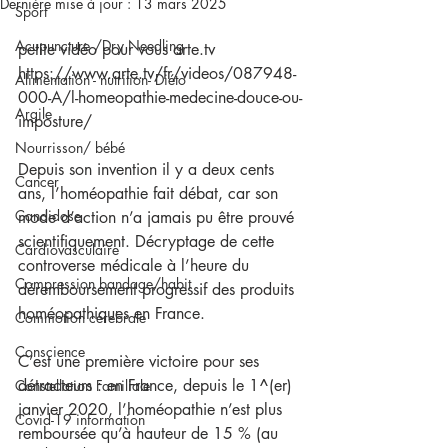
Dernière mise à jour :
13 mars 2025
Sport
Acupuncture /Dry Needling
petite vidéo pour vous arte.tv
https://www.arte.tv/fr/videos/087948-
Alimentation - nutrition- Diéto
000-A/l-homeopathie-medecine-douce-ou-
Argile
imposture/
Nourrisson/ bébé
Depuis son invention il y a deux cents 
Cancer
ans, l’homéopathie fait débat, car son 
Candidose
mode d’action n’a jamais pu être prouvé 
scientifiquement. Décryptage de cette 
Cardiovasculaire
controverse médicale à l’heure du 
Compression bandage/habit
déremboursement progressif des produits 
homéopathiques en France.
Commotion cérebrale
Conscience
C’est une première victoire pour ses 
détracteurs : en France, depuis le 1^(er) 
Constellation Familiale
janvier 2020, l’homéopathie n’est plus 
Covid-19 information
remboursée qu’à hauteur de 15 % (au 