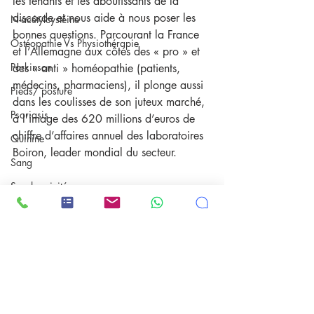
les tenants et les aboutissants de la 
discorde et nous aide à nous poser les 
N-acétylcystéine
bonnes questions. Parcourant la France 
Ostéopathie Vs Physiothérapie
et l’Allemagne aux côtés des « pro » et 
Parkinson
des « anti » homéopathie (patients, 
médecins, pharmaciens), il plonge aussi 
Pieds/ posture
dans les coulisses de son juteux marché, 
Psoriasis
à l’image des 620 millions d’euros de 
chiffre d’affaires annuel des laboratoires 
Quinine
Boiron, leader mondial du secteur.
Sang
Synchronicité
Télémark
Tissu adipeux
Traumas trans-générationnelle
Thérapie cranio-sacral/ osteopathie
Posts récents
Voir tout
Ureaplasma urealyticum