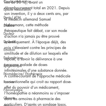
Coude rééducation
lieu de 30 %), avant un 
déremboursement total en 2021. Depuis 
Epaule rééducation
son invention, il y a deux cents ans, par 
Dents/ ATM
le médecin allemand Samuel 
Hahnemann, cette méthode 
Diabète
thérapeutique fait débat, car son mode 
Douleur
d’action n’a jamais pu être prouvé 
Dyslexie
scientifiquement. À l’époque déjà, des 
voix s’élevaient contre les principes de 
Emotion
similitude et de dilution sur lesquels elle 
Endométriose
repose, à savoir la délivrance à une 
personne malade de doses 
Épigénétique
infinitésimales d’une substance donnée. 
Etiomédecine/ Étiothérapie
À contre-courant de l’approche médicale 
conventionnelle qui croit au rapport dose-
Fascias
effet du pouvoir d’un médicament, 
Fibromyalgie
l’homéopathie a néanmoins su s’imposer 
Glucose
dans les armoires à pharmacie des 
particuliers. D’après un sondage Ipsos, 
Grippe