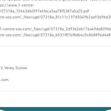
ttps://www.1-centre-
d/07318a_70463db0f97e4feca3aa78f5387a5a25.pdf
ntre-sos.com/_files/ugd/07318a_81c11c197d5049b2aa9369bd3
ww.1-centre-sos.com/_files/ugd/07318a_2d93e2eb176a49de809b
3, Vevey, Suisse
l.com