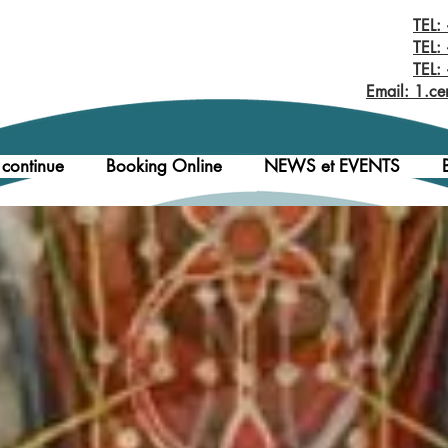
TEL:
TEL:
TEL:
Email: 1.ce
 continue
Booking Online
NEWS et EVENTS