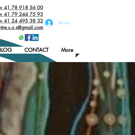
 + 41 78 918 56 00
+ 41 79 244 75 93
 + 41 24 495 38 32‬
Se connecter
ntre.s.o.s@gmail.com
BLOG
CONTACT
More