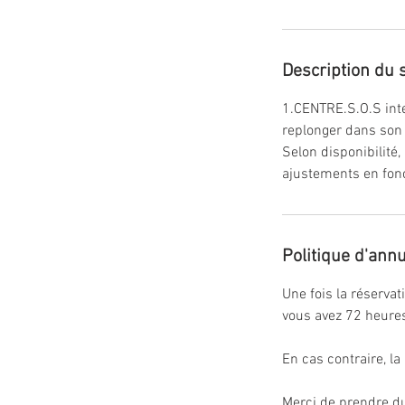
Description du 
1.CENTRE.S.O.S inter
replonger dans son h
Selon disponibilité,
ajustements en fon
Politique d'annu
Une fois la réserva
vous avez 72 heures
En cas contraire, la
Merci de prendre du