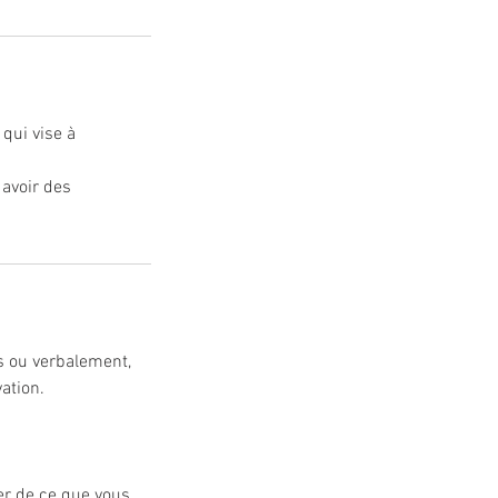
 qui vise à
 avoir des
ms ou verbalement,
ation.
er de ce que vous