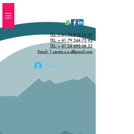
TEL: + 41 78 918 56 00
TEL:
+ 41 79 244 75 93
TEL: + 41 24 495 38 32‬
Email: 1.centre.s.o.s@gmail.com
Se connecter