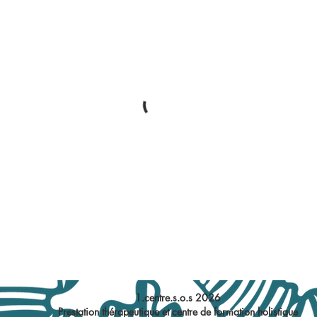
1.centre.s.o.s 2026
Prestation thérapeutique et centre de formation holistique