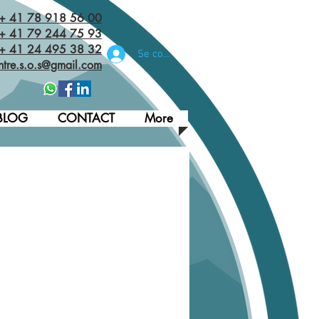
 + 41 78 918 56 00
+ 41 79 244 75 93
 + 41 24 495 38 32‬
Se connecter
ntre.s.o.s@gmail.com
BLOG
CONTACT
More